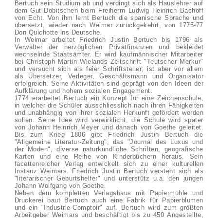
Bertuch sein Studium ab und verdingt sich als Hauslehrer auf
dem Gut Dobitschen beim Freiherrn Ludwig Heinrich Bachoff
von Echt. Von ihm lernt Bertuch die spanische Sprache und
übersetzt, wieder nach Weimar zurückgekehrt, von 1775-77
Don Quichotte ins Deutsche.
In Weimar arbeitet Friedrich Justin Bertuch bis 1796 als
Verwalter der herzöglichen Privatfinanzen und bekleidet
wechselnde Staatsämter. Er wird kaufmännischer Mitarbeiter
bei Christoph Martin Wielands Zeitschrift "Teutscher Merkur"
und versucht sich als feier Schriftsteller; ist aber vor allem
als Übersetzer, Verleger, Geschäftsmann und Organisator
erfolgreich. Seine Aktivitäten sind geprägt von den Ideen der
Aufklärung und hohem sozialen Engagement.
1774 erarbeitet Bertuch ein Konzept für eine Zeichenschule,
in welcher die Schüler ausschliesslich nach ihren Fähigkeiten
und unabhängig von ihrer sozialen Herkunft gefördert werden
sollen. Seine Idee wird verwirklicht, die Schule wird später
von Johann Heinrich Meyer und danach von Goethe geleitet.
Bis zum Krieg 1806 gibt Friedrich Justin Bertuch die
"Allgemeine Literatur-Zeitung", das "Journal des Luxus und
der Moden", diverse naturkundliche Schriften, geografische
Karten und eine Reihe von Kinderbüchern heraus. Sein
facettenreicher Verlag entwickelt sich zu einer kulturellen
Instanz Weimars. Friedrich Justin Bertuch versteht sich als
"literarischer Geburtshelfer" und unterstütz u.a. den jungen
Johann Wolfgang von Goethe.
Neben dem kompletten Verlagshaus mit Papiermühle und
Druckerei baut Bertuch auch eine Fabrik für Papierblumen
und ein "Industrie-Comptoir" auf. Bertuch wird zum größten
Arbeitgeber Weimars und beschäftigt bis zu 450 Angestellte,